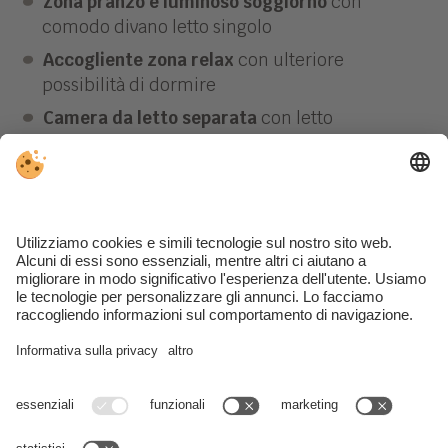
Zona pranzo e luminoso soggiorno
con
comodo divano letto singolo
Accogliente zona relax
con ulteriore
possibilità di dormire
Camera da letto separata
con letto
matrimoniale Boxspring
Bagno moderno
con lavabo, WC, bidet, doccia
e asciugacapelli
TV a schermo piatto
Wi-Fi gratuito
Cassaforte
Biancheria da letto e da bagno inclusa (cambio
settimanale)
1 posto auto privato gratuito
Animali domestici non ammessi