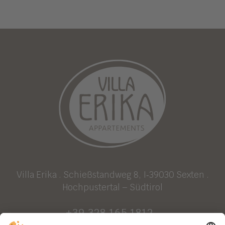
Villa Erika . Schießstandweg 8, I‑39030 Sexten .
Hochpustertal – Südtirol
+39 328 165 1812
.
mail@villa-erika.info