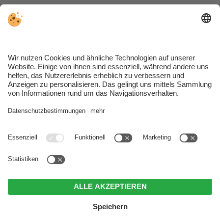
Ess- & Wohnbereich
mit Sat-TV
Getrenntes Schlafzimmer
mit Doppelbett
Modernes Badezimmer
mit Waschbecken, WC,
Dusche, Bidet und Fön
Bettwäsche und Handtücher (wöchentlicher
Wechsel)
Safe
kostenloses WLAN
1 privater Parkplatz
Hunde nur auf Anfrage erlaubt
ANFRAGEN
BUCHEN