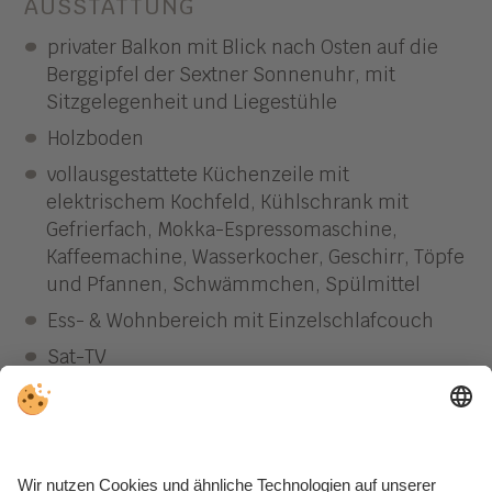
AUSSTATTUNG
privater Balkon mit Blick nach Osten auf die
Berggipfel der Sextner Sonnenuhr, mit
Sitzgelegenheit und Liegestühle
Holzboden
vollausgestattete Küchenzeile mit
elektrischem Kochfeld, Kühlschrank mit
Gefrierfach, Mokka-Espressomaschine,
Kaffeemachine, Wasserkocher, Geschirr, Töpfe
und Pfannen, Schwämmchen, Spülmittel
Ess- & Wohnbereich mit Einzelschlafcouch
Sat-TV
Getrenntes Schlafzimmer mit Doppelbett
(Boxspringbett)
Badezimmer mit Waschbecken, WC, Bidet,
Dusche und Fön